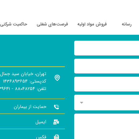
رسانه
فروش مواد اولیه
فرصت‌های شغلی
حاکمیت شرکتی
تهران، خیابان سید جمال الدین ا
کدپستی: 1436893654
تلفن: 88048254 - 88039641 - 88039651 (021)
حمایت از بیماران
ایمیل
فکس