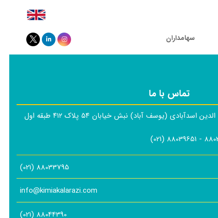
سهامداران
تماس با ما
سدآبادی (یوسف آباد) نبش خیابان ۵۴ پلاک ۴۱۲ طبقه اول
88033795 (021)
info@kimiakalarazi.com
88044390 (021)