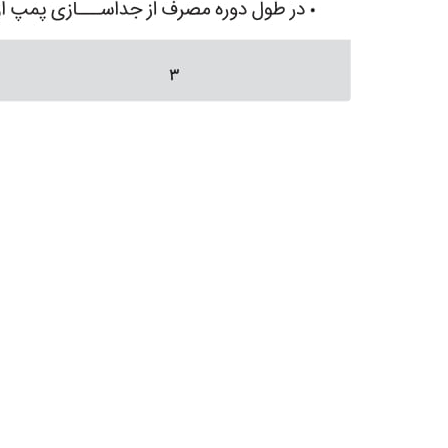
تماس
با ما