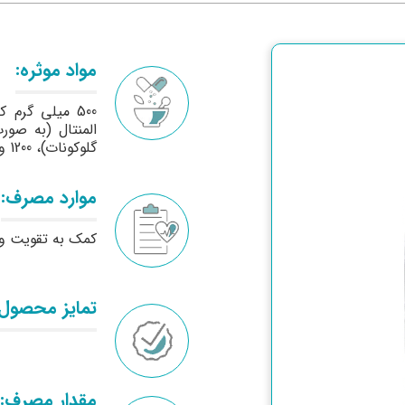
مواد موثره:
گلوکونات)، 1200 واحد بین المللی ویتامین D3
موارد مصرف:
کمک به تقویت و 
تمایز محصول:
مقدار مصرف: