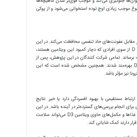
اند که ویتامین D از شکنندگی استخوان‌ها جلوگیری می‌کند و موجب قوی‌تر شدن ماهیچه‌ها
لای ویتامین D3 در بدن در دوران بلوغ موجب زیادی اوج توده استخوانی می‌شود و از پوکی
گی انجام شده نشان می‌دهد ویتامین D از بدن در مقابل عفونت‌های حاد تنفسی محافظت می‌کند. در این
پژوهش مشخص شد مصرف روزانه یا هفتگی مکمل‌های ویتامین D از سوی افرادی که دچار کمبود این ویتامین هستند،
ف برساند. تمامی شرکت کنندگان در این پژوهش، پس از
مصرف مکمل‌ها به شکل‌های مختلف از مزایای سلامتی ویتامین D بهره‌مند شدند. همچنین مشخص شده است که این
نا نیز مؤثر باشد.
انشمندان پژوهش‌هایی را انجام دادند تا ببینند آیا ویتامین D ارتباط مستقیمی با بهبود افسردگی دارد یا خیر. نتایج
 برای انجام بررسی‌های گسترده‌تر در آینده باشد. در این
پژوهش مشخص شد انجام ورزش روزانه‌ی خارج از خانه و مصرف غذاها و مکمل‌های حاوی ویتامین D3 می‌تواند سلامت
قرار دارند کمک شایانی کند.