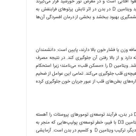
هوا آفتابی است و در معرض نور خورشید قرار می‌گیرند
احساس بهتری دارند و در کل شاد هستند. دلیل این موضوع تولید ویتامین D در بدن در اثر تابش پرتوهای فرابنفش به
شمگیری بهبود ببخشد و بخشی از درمان افسردگی آن‌ها
ح ویتامین D در بدن افرادی که اضافه وزن یا فشار خون بالا دارند، پایین است. دانشمندان
 دارد و از بالا رفتن آن جلوگیری کند. در نتیجه مصرف
ویتامین D موجب کاهش خطر حمله قلبی و انواع سکته‌ها خواهد شد. ویتامین D را «مسکن قلب» می‌نامند؛ زیرا استحکام
هیچه‌ی قلب جلوگیری می‌کند. تمامی این عوامل از ضخیم
ه‌های بطن‌های قلب از عبور جریان خون جلوگیری کرده
شواهدی وجود دارند که نشان می‌دهند افزایش سطح ویتامین D3 در بدن، فرآیند توسعه‌ی تومورهای پروستات را آهسته
می‌کند. از سوی دیگر، برخی پژوهش‌ها نشان داده‌اند که ترکیب ویتامین D3 با فیبر، خطر توسعه‌ی پولیپ‌هایی که منجر به
سرطان روده‌ی بزرگ می‌شوند را کاهش می‌دهد. یک ترکیب طلایی دیگر، ترکیب ویتامین D و کلسیم در بدن است. آزمایشی