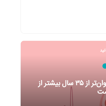
نید
ل ها
چرا در دوران شیردهی ویتامین D و سایر مکمل‌ها ضروری
؟